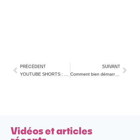
PRÉCÉDENT
SUIVANT
YOUTUBE SHORTS : ne faites PAS ça pour l’ARGENT ❌💰 (même si…)
Comment bien démarrer sur YouTube (Evitez ces erreurs)
Vidéos et articles
récents