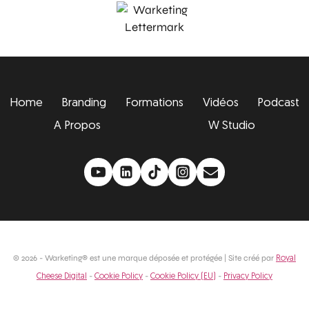
Home
Branding
Formations
Vidéos
Podcast
A Propos
W Studio
© 2026 - Warketing® est une marque déposée et protégée | Site créé par
Royal
-
-
-
Cheese Digital
Cookie Policy
Cookie Policy (EU)
Privacy Policy