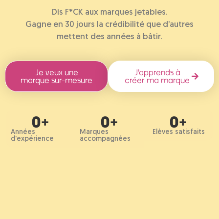
Dis F*CK aux marques jetables.
Gagne en 30 jours la crédibilité que d’autres
mettent des années à bâtir.
Je veux une
J'apprends à
marque sur-mesure
créer ma marque
0
+
0
+
0
+
Années
Marques
Elèves satisfaits
d'expérience
accompagnées