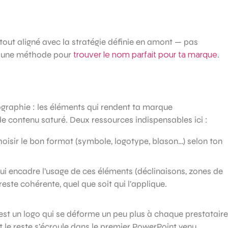
 surtout aligné avec la stratégie définie en amont — pas
illé une méthode pour
.
trouver le nom parfait pour ta marque
ographie : les éléments qui rendent ta marque
 contenu saturé. Deux ressources indispensables ici :
oisir le bon format (symbole, logotype, blason…) selon ton
i encadre l’usage de ces éléments (déclinaisons, zones de
reste cohérente, quel que soit qui l’applique.
’est un logo qui se déforme un peu plus à chaque prestataire
t le reste s’écroule dans le premier PowerPoint venu.