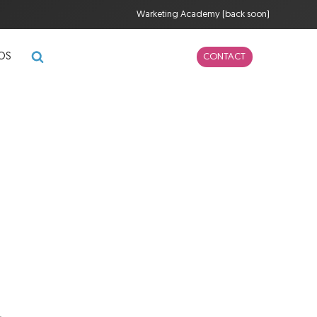
Warketing Academy (back soon)
POS
CONTACT