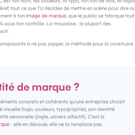
C’est ton nom, tes couleurs, ta typo, ton ton de voix, ta faço
Bref, tout ce que TU décides de mettre en scène pour dire a
rement à ton
, que le public se fabrique tout
image de marque
 % sous ton contrôle. La mauvaise : la plupart des
voit.
 composants à ne pas zapper, la méthode pour la construire
ntité de marque ?
léments concrets et cohérents qu’une entreprise choisit
 visuelle (logo, couleurs, typographie), son identité
té sensorielle (jingle, univers olfactif). C’est la
: elle en découle, elle ne la remplace pas.
rque