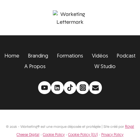
Home
Branding
Formations
Vidéos
Podcast
A Propos
W Studio
© 2026 - Warketing® est une marque déposée et protégée | Site créé par
Royal
-
-
-
Cheese Digital
Cookie Policy
Cookie Policy (EU)
Privacy Policy