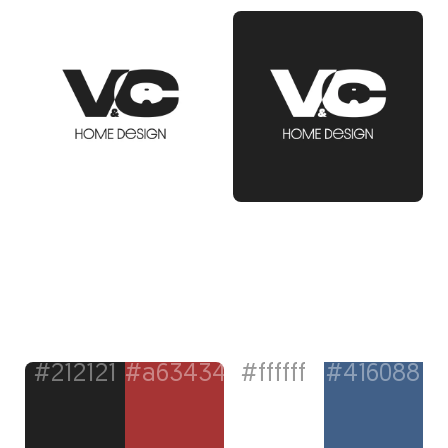
#212121
#a63434
#ffffff
#416088