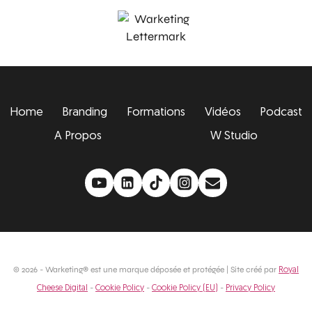
Home
Branding
Formations
Vidéos
Podcast
A Propos
W Studio
© 2026 - Warketing® est une marque déposée et protégée | Site créé par
Royal
-
-
-
Cheese Digital
Cookie Policy
Cookie Policy (EU)
Privacy Policy