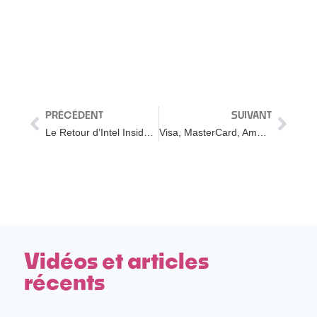
PRÉCÉDENT
SUIVANT
Le Retour d’Intel Inside : Ce que révèle le nouveau slogan d’Intel
Visa, MasterCard, Amex : Comment 3 marques identiques se différencient par le branding
Vidéos et articles
récents