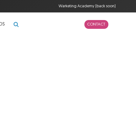
Warketing Academy (back soon)
POS
CONTACT