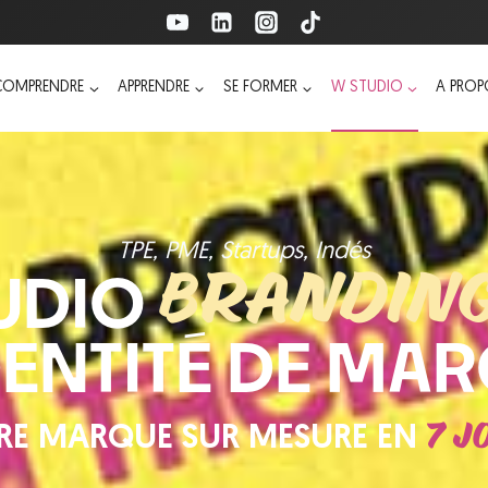
COMPRENDRE
APPRENDRE
SE FORMER
W STUDIO
A PRO
TPE, PME, Startups, Indés
BRANDIN
UDIO
DENTITÉ DE MA
7 J
RE MARQUE SUR MESURE EN