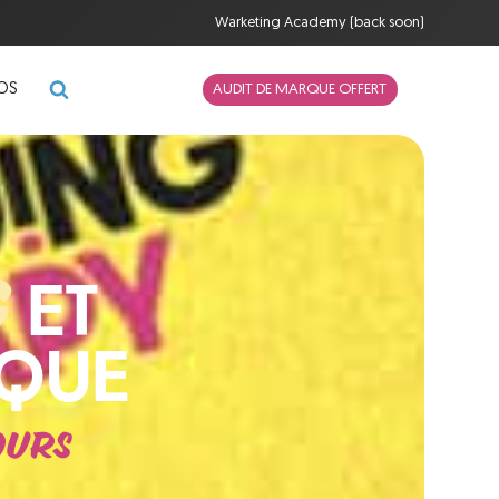
Warketing Academy (back soon)
POS
AUDIT DE MARQUE OFFERT
G
ET
RQUE
OURS