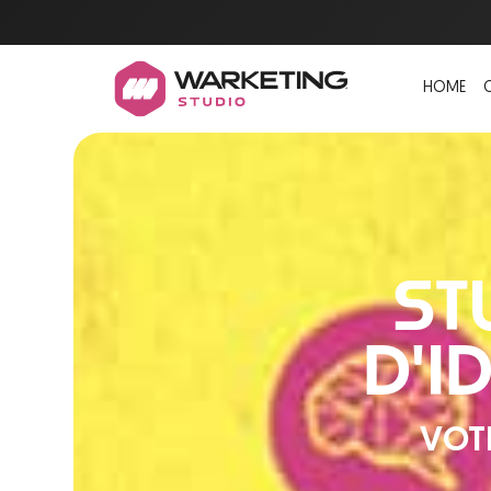
HOME
ST
D'I
VOT