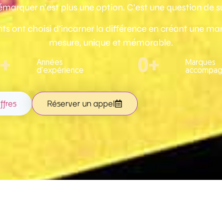
émarquer n’est plus une option. C’est une question de su
nts ont choisi d’incarner la différence en créant une ma
mesure, unique et mémorable.
+
0
+
Années
Marques
d'expérience
accompag
ffres
Réserver un appel