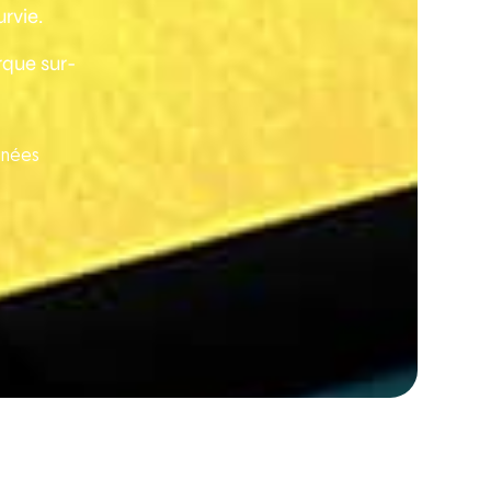
rvie.
rque sur-
nées