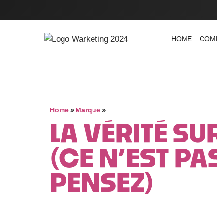
HOME
COM
»
»
Home
Marque
LA VÉRITÉ SU
(CE N’EST P
PENSEZ)