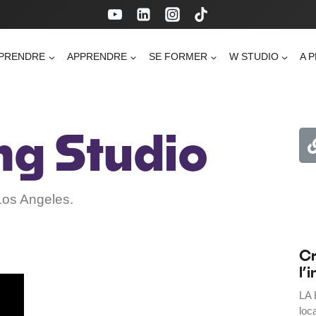
PRENDRE
APPRENDRE
SE FORMER
W STUDIO
A 
ng Studio
Los Angeles.
Cr
l’
LA 
loc