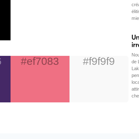
cré
élit
mie
Un
ir
Nou
6
#ef7083
#f9f9f9
de 
Lak
pen
loc
att
che