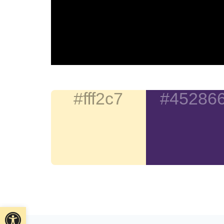
#fff2c7
#45286
Ouvrir la barre d’outils