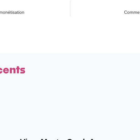
 monétisation
Comment
cents