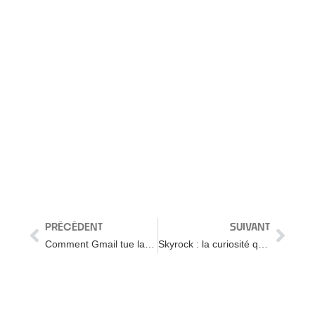
PRÉCÉDENT
SUIVANT
Comment Gmail tue la réputation de ta marque
Skyrock : la curiosité qui défie le bon sens du Branding