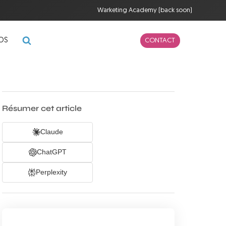
Warketing Academy (back soon)
POS
CONTACT
Résumer cet article
Claude
ChatGPT
Perplexity