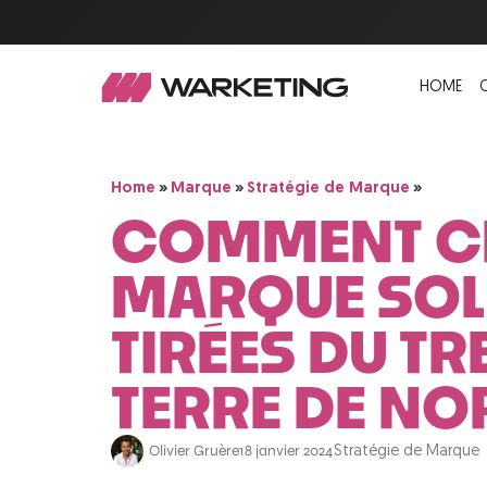
HOME
»
»
»
Home
Marque
Stratégie de Marque
COMMENT CR
MARQUE SOLI
TIRÉES DU T
TERRE DE NO
Olivier Gruère
18 janvier 2024
Stratégie de Marque