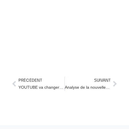
PRÉCÉDENT
SUIVANT
YOUTUBE va changer en 2023 : en PIRE ? (Analyse)
Analyse de la nouvelle stratégie de marque de PEPSI de 2023