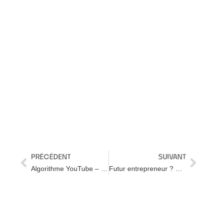
PRÉCÉDENT
SUIVANT
Algorithme YouTube – 10 questions que tout le monde se pose
Futur entrepreneur ? Regardez cette vidéo (avant de vous lancer)