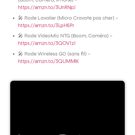
https://amzn.to/3UnRNpJ
🎤 Rode Lavalier (Micro Cravate pas cher) –
https://amzn.to/3LpH6Pr
🎤 Rode VideoMic NTG (Boom, Caméra) –
https://amzn.to/3QOV1zI
🎤 Rode Wireless GO (sans fil) –
https://amzn.to/3QUMMlK