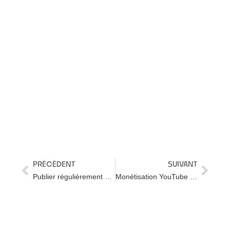
PRÉCÉDENT
SUIVANT
Publier régulièrement des vidéos ? (Le piège du calendrier éditorial)
Monétisation YouTube : changements majeurs en 2023