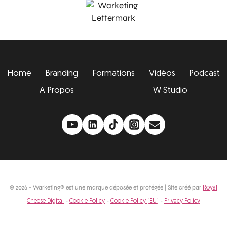
Home
Branding
Formations
Vidéos
Podcast
A Propos
W Studio
© 2026 - Warketing® est une marque déposée et protégée | Site créé par
Royal
-
-
-
Cheese Digital
Cookie Policy
Cookie Policy (EU)
Privacy Policy