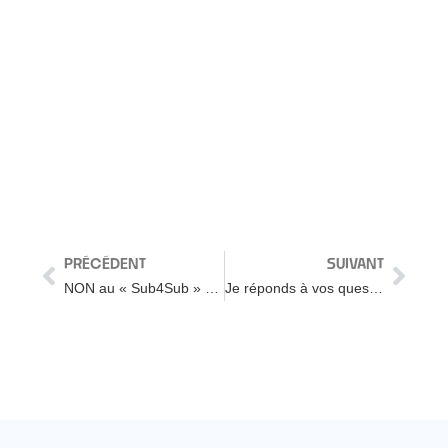
PRÉCÉDENT
SUIVANT
NON au « Sub4Sub » – Promouvoir sa chaîne YouTube
Je réponds à vos questions (Entreprendre aux USA, expérience, Los Angeles) – La FAQ des 1000 abonnés