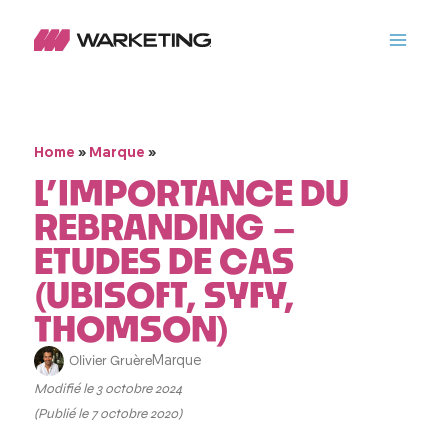
»
»
Home
Marque
L’IMPORTANCE DU
REBRANDING –
ETUDES DE CAS
(UBISOFT, SYFY,
THOMSON)
Olivier Gruère
Marque
Modifié le 3 octobre 2024
(Publié le 7 octobre 2020)