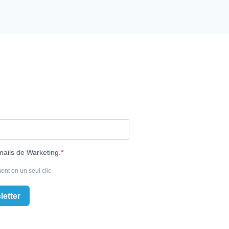
mails de Warketing.
ent en un seul clic.
letter