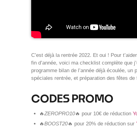
C’est déjà la rentrée 2022. Et oui ! Pour t’aider
fin d’année, voici ma checklist complète que j
programme bilan de l’année déjà écoulée, un p
spéciales rentrée, et préparation des fêtes de 
CODES PROMO
🔥
ZEROPRO10
🔥 pour 10€ de réduction
Y
🔥
BOOST20
🔥 pour 20% de réduction sur