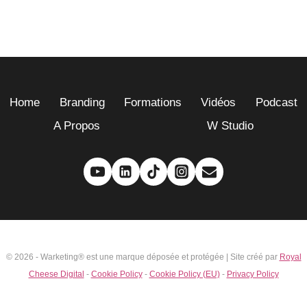
Home
Branding
Formations
Vidéos
Podcast
A Propos
W Studio
© 2026 - Warketing® est une marque déposée et protégée | Site créé par
Royal
Cheese Digital
-
Cookie Policy
-
Cookie Policy (EU)
-
Privacy Policy