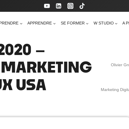
PRENDRE
APPRENDRE
SE FORMER
W STUDIO
A 
2020 –
 MARKETING
Olivier G
UX USA
Marketing Digit