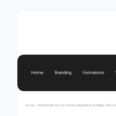
Home
Branding
Formations
© 2026 - Warketing® est une marque déposée et protégée | Site cr