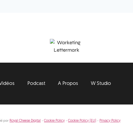
Vidéos
Podcast
A Propos
W Studio
éé par
-
-
-
Royal Cheese Digital
Cookie Policy
Cookie Policy (EU)
Privacy Policy