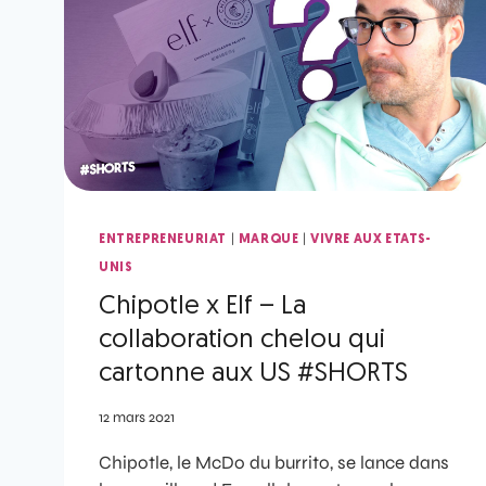
|
|
ENTREPRENEURIAT
MARQUE
VIVRE AUX ETATS-
UNIS
Chipotle x Elf – La
collaboration chelou qui
cartonne aux US #SHORTS
12 mars 2021
Chipotle, le McDo du burrito, se lance dans