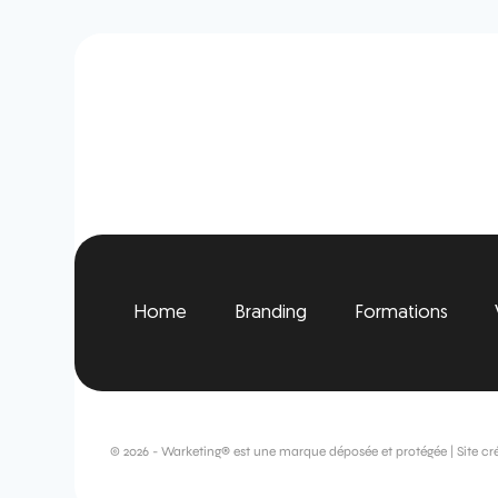
Home
Branding
Formations
© 2026 - Warketing® est une marque déposée et protégée | Site cr