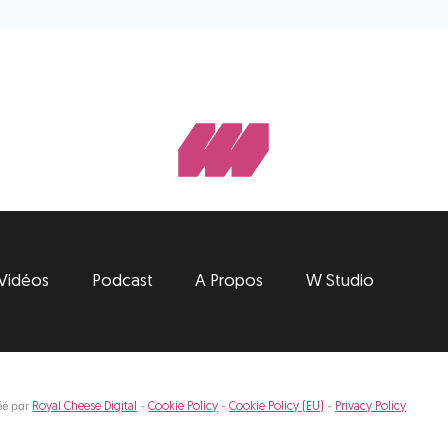
Vidéos
Podcast
A Propos
W Studio
éé par
-
-
-
Royal Cheese Digital
Cookie Policy
Cookie Policy (EU)
Privacy Policy