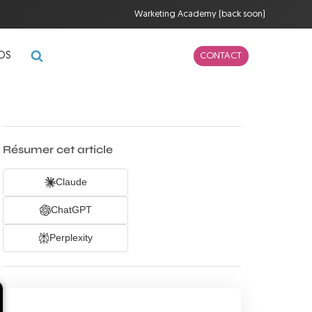
Warketing Academy (back soon)
POS
CONTACT
Résumer cet article
Claude
ChatGPT
Perplexity