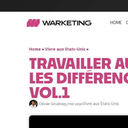
HOME
»
»
Home
Vivre aux Etats-Unis
TRAVAILLER A
LES DIFFÉRE
VOL.1
Olivier Gruère
25 mai 2020
Vivre aux Etats-Unis