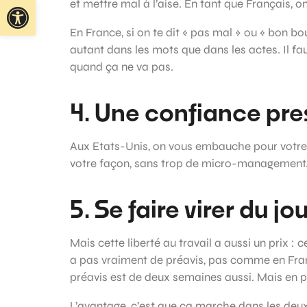
Ouvrir la barre d’outils
et mettre mal à l’aise. En tant que Français, o
En France, si on te dit « pas mal » ou « bon bo
autant dans les mots que dans les actes. Il faut
quand ça ne va pas.
4. Une confiance pr
Aux Etats-Unis, on vous embauche pour votre ex
votre façon, sans trop de micro-management. Tan
5. Se faire virer du 
Mais cette liberté au travail a aussi un prix : c
a pas vraiment de préavis, pas comme en Franc
préavis est de deux semaines aussi. Mais en pr
L’avantage, c’est que ça marche dans les deux 