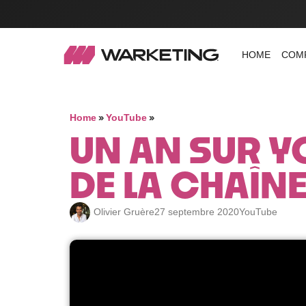
HOME
COM
»
»
Home
YouTube
UN AN SUR YO
DE LA CHAÎN
Olivier Gruère
27 septembre 2020
YouTube