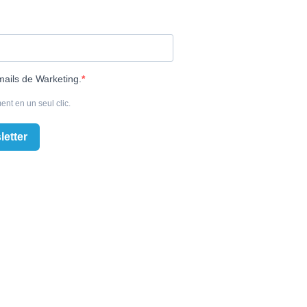
mails de Warketing.
ent en un seul clic.
letter