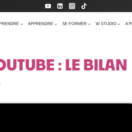
PRENDRE
APPRENDRE
SE FORMER
W STUDIO
A 
UTUBE : LE BILAN
E