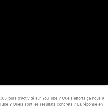
365 jours d’activité sur YouTube ? Quels efforts ça nous a
ube ? Quels sont les résultats concrets ? La réponse en