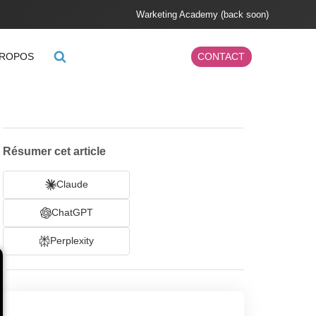
Warketing Academy (back soon)
PROPOS
CONTACT
Résumer cet article
Claude
ChatGPT
Perplexity