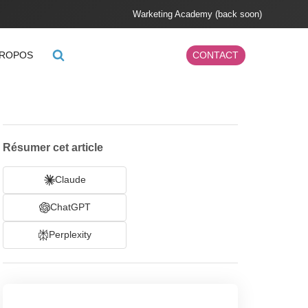
Warketing Academy (back soon)
PROPOS
CONTACT
Résumer cet article
Claude
ChatGPT
Perplexity