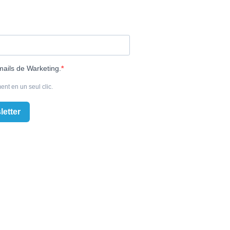
mails de Warketing.
ent en un seul clic.
letter