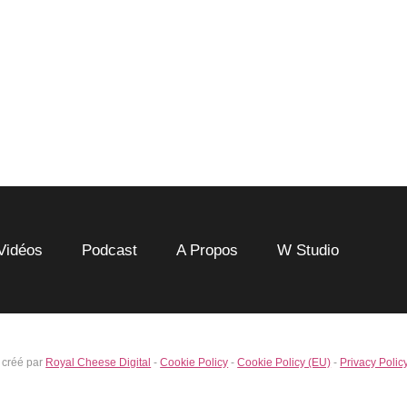
Vidéos
Podcast
A Propos
W Studio
 créé par
Royal Cheese Digital
-
Cookie Policy
-
Cookie Policy (EU)
-
Privacy Polic