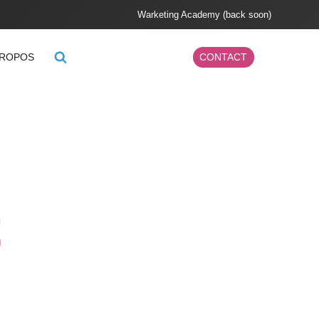
Warketing Academy (back soon)
PROPOS
CONTACT
E