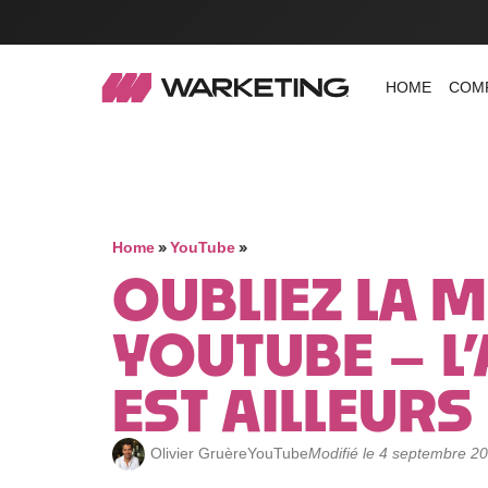
HOME
COM
»
»
Home
YouTube
OUBLIEZ LA 
YOUTUBE – L
EST AILLEURS
Olivier Gruère
YouTube
Modifié le 4 septembre 2