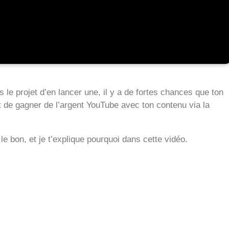
 le projet d’en lancer une, il y a de fortes chances que ton
et de gagner de l’argent YouTube avec ton contenu via la
 le bon, et je t’explique pourquoi dans cette vidéo.