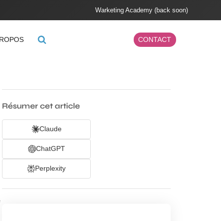
Warketing Academy (back soon)
PROPOS
CONTACT
Résumer cet article
Claude
ChatGPT
Perplexity
e