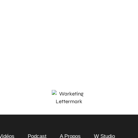
Vidéos
Podcast
A Propos
W Studio