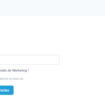
mails de Warketing.
ent en un seul clic.
letter