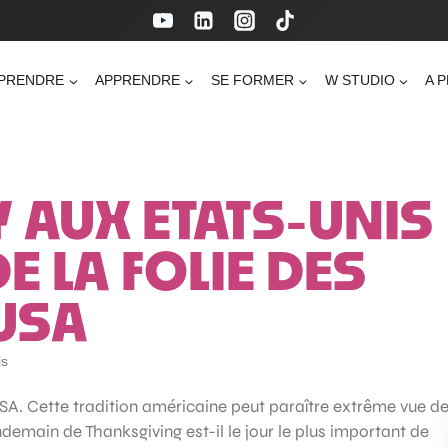
PRENDRE
APPRENDRE
SE FORMER
W STUDIO
A 
Y AUX ETATS-UNIS
E LA FOLIE DES
USA
is
 USA. Cette tradition américaine peut paraître extrême vue d
endemain de Thanksgiving est-il le jour le plus important de