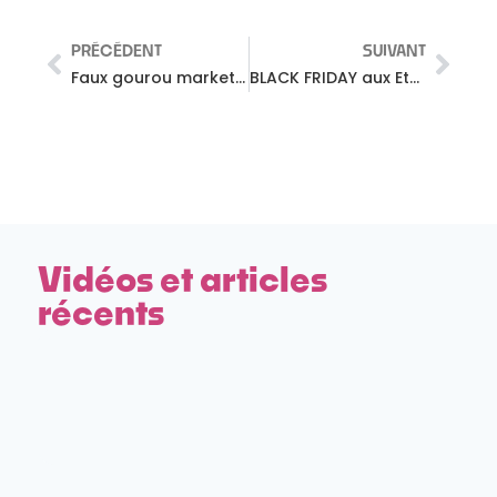
PRÉCÉDENT
SUIVANT
Faux gourou marketing / Ep.01 – Profiskills de Nej Douma
BLACK FRIDAY aux Etats-Unis – origines de la folie des soldes aux USA
Vidéos et articles
récents