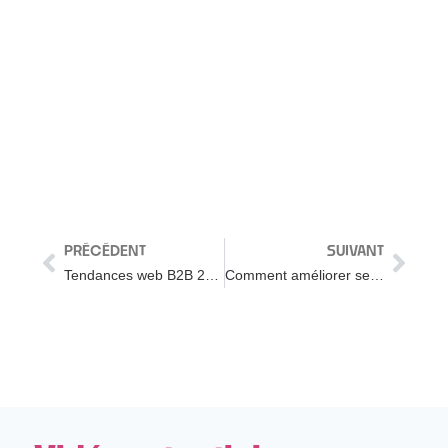
PRÉCÉDENT
SUIVANT
Tendances web B2B 2022 / 2023 – Pour un marketing BtoB plus efficace
Comment améliorer ses vidéos YOUTUBE (5 logiciels gratuits)