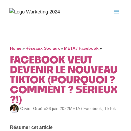
»
»
»
Home
Réseaux Sociaux
META / Facebook
FACEBOOK VEUT
DEVENIR LE NOUVEAU
TIKTOK (POURQUOI ?
COMMENT ? SÉRIEUX
?!)
Olivier Gruère
26 juin 2022
META / Facebook
,
TikTok
Résumer cet article