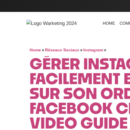
HOME
COM
»
»
»
Home
Réseaux Sociaux
Instagram
GÉRER INSTA
FACILEMENT 
SUR SON ORD
FACEBOOK C
VIDEO GUIDE