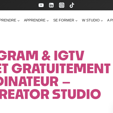
PRENDRE
APPRENDRE
SE FORMER
W STUDIO
A 
GRAM & IGTV
ET GRATUITEMENT
INATEUR –
REATOR STUDIO