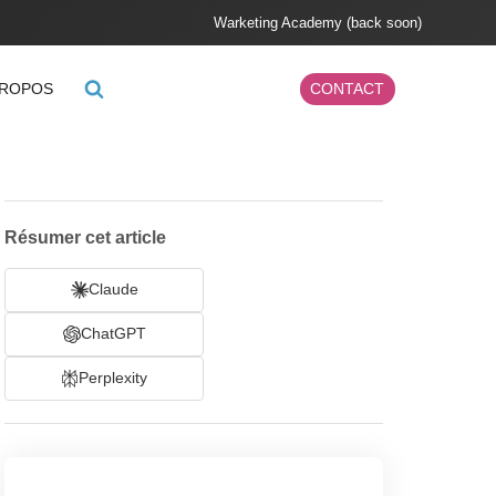
Warketing Academy (back soon)
PROPOS
CONTACT
Résumer cet article
Claude
ChatGPT
Perplexity