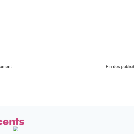
olument
Fin des publici
cents