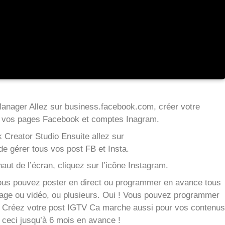
anager Allez sur business.facebook.com, créer votre
 vos pages Facebook et comptes Inagram.
Creator Studio Ensuite allez sur
e gérer tous vos post FB et Insta.
aut de l’écran, cliquez sur l’icône Instagram.
vous pouvez poster en direct ou programmer en avance tous
age ou vidéo, ou plusieurs. Oui ! Vous pouvez programmer
is Créez votre post IGTV Ca marche aussi pour vos contenus
t ceci jusqu’à 6 mois en avance !