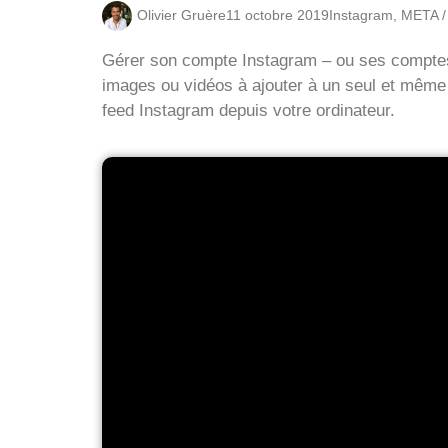
Olivier Gruère
11 octobre 2019
Instagram
,
META /
Gérer son compte Instagram – ou ses comptes –
images ou vidéos à ajouter à un seul et même p
feed Instagram depuis votre ordinateur.