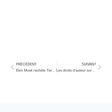
PRÉCÉDENT
SUIVANT
Elon Musk rachète Twitter. Changement radical à prévoir !
Les droits d’auteur sur YouTube : ça ne marche pas comme vous le pensez !