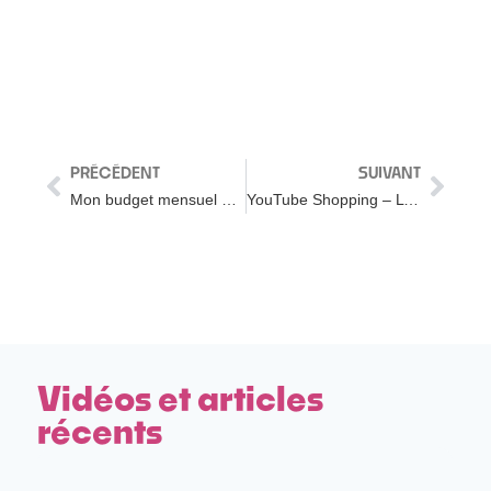
PRÉCÉDENT
SUIVANT
Mon budget mensuel en logiciels marketing digital (ça pique !)
YouTube Shopping – L’intégration SHOPIFY va tout changer (Monétisation YouTube 2022)
Vidéos et articles
récents