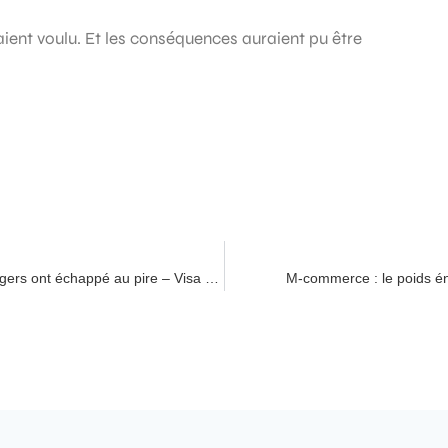
vaient voulu. Et les conséquences auraient pu être
Etudier aux Etats-Unis 2020 – Les étudiants étrangers ont échappé au pire – Visa F-1
M-commerce : le poids é