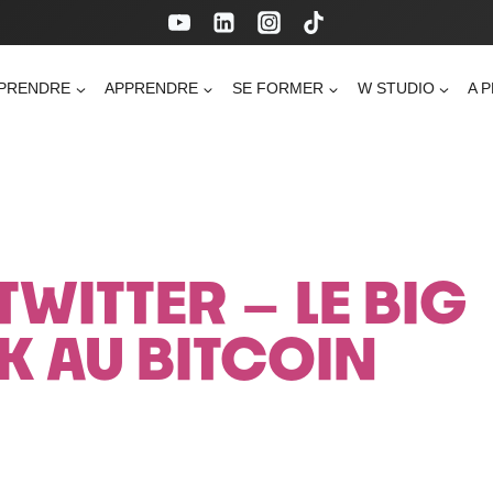
PRENDRE
APPRENDRE
SE FORMER
W STUDIO
A 
TWITTER – LE BIG
K AU BITCOIN