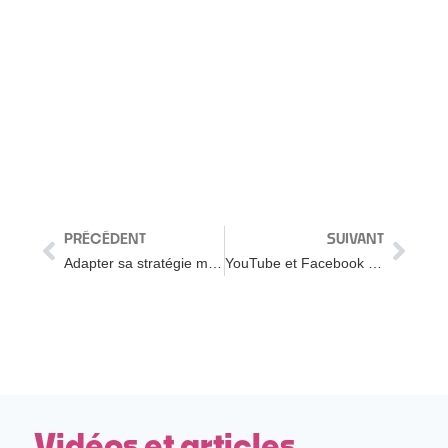
PRÉCÉDENT
SUIVANT
Adapter sa stratégie marketing pour survivre au Coronavirus
YouTube et Facebook : les nouveaux concurrents de TikTok !
Vidéos et articles