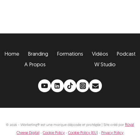
Home
Branding
Formations
Vidéos
Podcast
A Propos
W Studio
© 2026 - Warketing® est une marque déposée et protégée | Site créé par
Royal
-
-
-
Cheese Digital
Cookie Policy
Cookie Policy (EU)
Privacy Policy