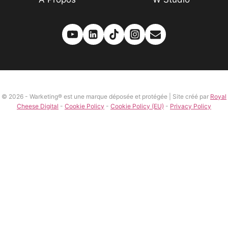
© 2026 - Warketing® est une marque déposée et protégée | Site créé par
Royal
Cheese Digital
-
Cookie Policy
-
Cookie Policy (EU)
-
Privacy Policy
Tu aimes le contenu ?
Rejoins notre communauté des
Warketeux !
Et reçois les meilleures stratégies branding pour