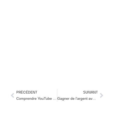
PRÉCÉDENT
SUIVANT
Comprendre YouTube Studio pour GAGNER PLUS
Gagner de l’argent avec Google Traduction FRAUDE – Voleur de Poules Ep.04