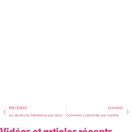
PRÉCÉDENT
SUIVANT
Les secrets du Marketing que seuls 25 ans peuvent révéler
Comment customiser son marketing à l’infini avec les GPTs de ChatGPT
Vidéos et articles récents