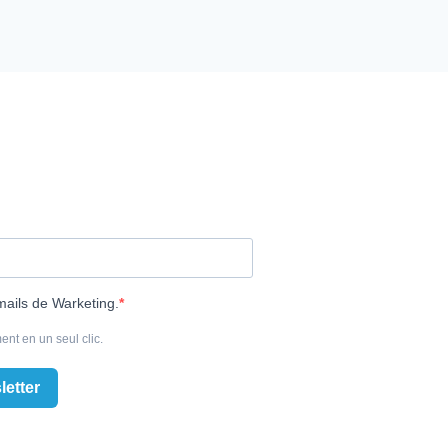
mails de Warketing.
ent en un seul clic.
letter