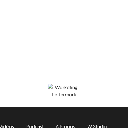
Vidéos
Podcast
A Propos
W Studio