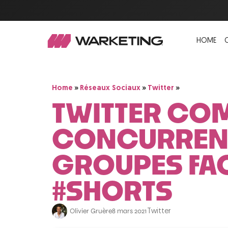
HOME
»
»
»
Home
Réseaux Sociaux
Twitter
TWITTER CO
CONCURRENT
GROUPES FA
#SHORTS
Olivier Gruère
8 mars 2021
Twitter