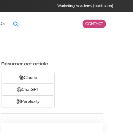
Warketing Academy (back soon)
POS
CONTACT
Résumer cet article
Claude
ChatGPT
Perplexity