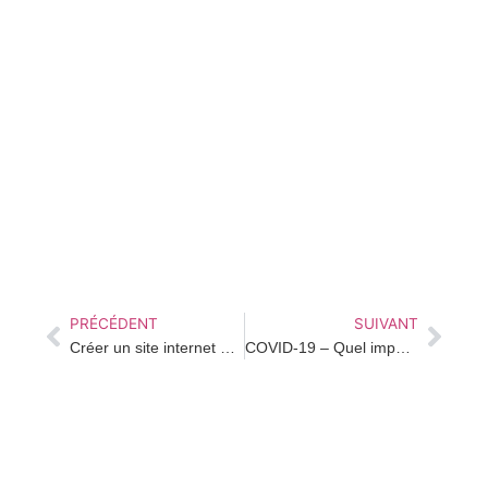
PRÉCÉDENT
SUIVANT
Créer un site internet en 2024, pour quoi faire ?
COVID-19 – Quel impact sur les entrepreneurs, une opportunité marketing digital ?