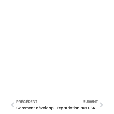
PRÉCÉDENT
SUIVANT
Comment développer sa chaîne YouTube en 2021, mes astuces (+500 abonnés en un mois)
Expatriation aux USA : c’est pas facile tous les jours…