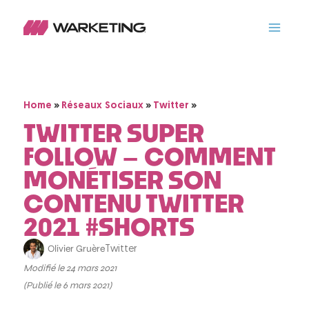
»
»
»
Home
Réseaux Sociaux
Twitter
TWITTER SUPER
FOLLOW – COMMENT
MONÉTISER SON
CONTENU TWITTER
2021 #SHORTS
Olivier Gruère
Twitter
Modifié le 24 mars 2021
(Publié le 6 mars 2021)