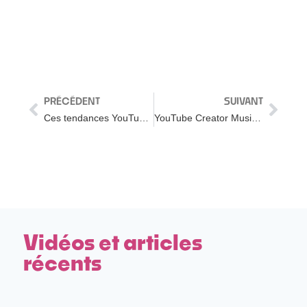
PRÉCÉDENT
SUIVANT
Ces tendances YouTube vont tout casser en 2023 (et personne n’en parle)
YouTube Creator Music : comment ça marche et premier avis
Vidéos et articles
récents