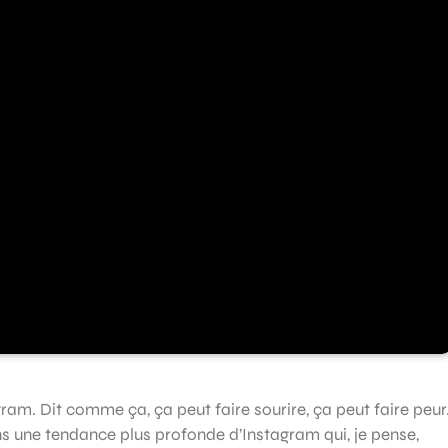
am. Dit comme ça, ça peut faire sourire, ça peut faire peur
s une tendance plus profonde d’Instagram qui, je pense,