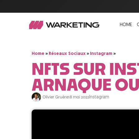
HOME
»
»
»
Home
Réseaux Sociaux
Instagram
NFTS SUR IN
ARNAQUE OU
Olivier Gruère
18 mai 2022
Instagram