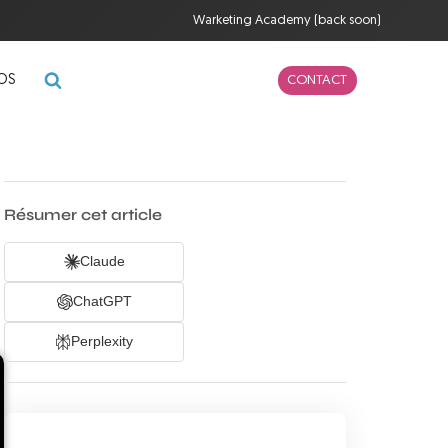
Warketing Academy (back soon)
POS
CONTACT
Résumer cet article
Claude
ChatGPT
Perplexity