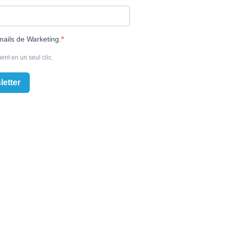
mails de Warketing.
ent en un seul clic.
letter