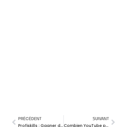
PRÉCÉDENT
SUIVANT
Profiskills : Gagner de l’argent facile sur Internet… ou pas 🤔
Combien YouTube paye pour 1000 vues – Bilan YouTube Août 2021, RPM en baisse