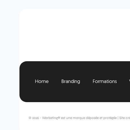
Home
Branding
Formations
© 2026 - Warketing® est une marque déposée et protégée | Site cr