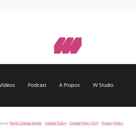
Vidéos
Podcast
A Propos
W Studio
éé par
-
-
-
Royal Cheese Digital
Cookie Policy
Cookie Policy (EU)
Privacy Policy