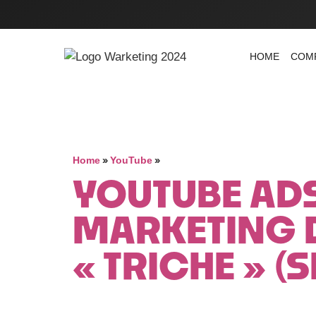
HOME
COM
»
»
Home
YouTube
YOUTUBE ADS
MARKETING D
« TRICHE » (S