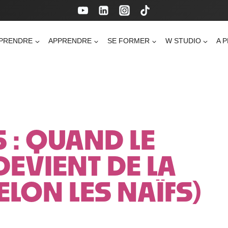
PRENDRE
APPRENDRE
SE FORMER
W STUDIO
A 
 : QUAND LE
EVIENT DE LA
ELON LES NAÏFS)