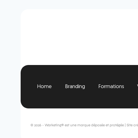
Home
Branding
Formations
© 2026 - Warketing® est une marque déposée et protégée | Site cr