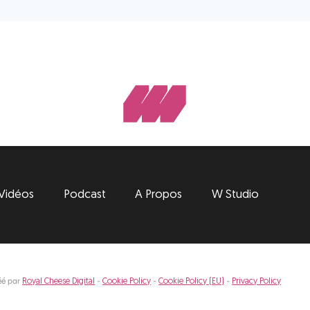
Vidéos
Podcast
A Propos
W Studio
éé par
-
-
-
Royal Cheese Digital
Cookie Policy
Cookie Policy (EU)
Privacy Policy