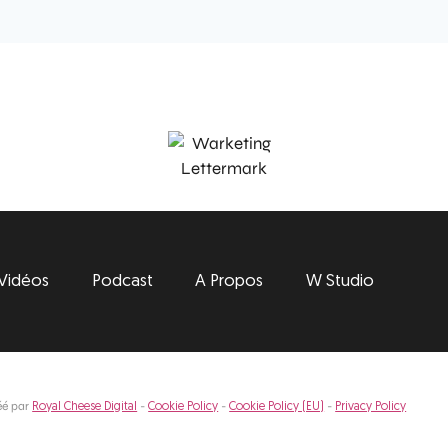
Vidéos
Podcast
A Propos
W Studio
éé par
-
-
-
Royal Cheese Digital
Cookie Policy
Cookie Policy (EU)
Privacy Policy