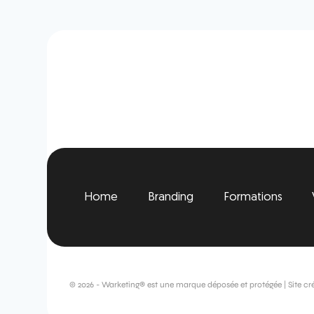
Home
Branding
Formations
© 2026 - Warketing® est une marque déposée et protégée | Site cr