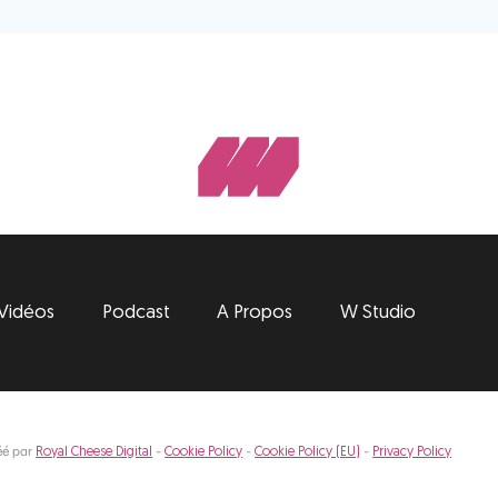
Vidéos
Podcast
A Propos
W Studio
éé par
-
-
-
Royal Cheese Digital
Cookie Policy
Cookie Policy (EU)
Privacy Policy