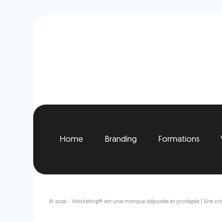
Home
Branding
Formations
© 2026 - Warketing® est une marque déposée et protégée | Site cr