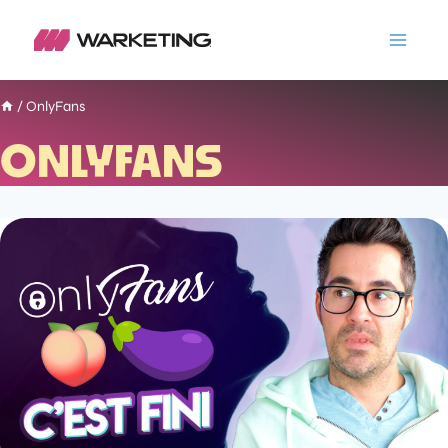
/
OnlyFans
ONLYFANS